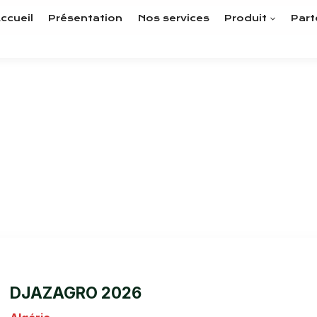
ccueil
Présentation
Nos services
Produit
Part
RENCONTRONS-NOUS
écouvrez les événements où nous serons présen
DJAZAGRO 2026