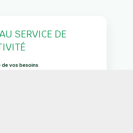
AU SERVICE DE
IVITÉ
 de vos besoins
que d’équipements
les bons partenaires
 jusqu’au bout